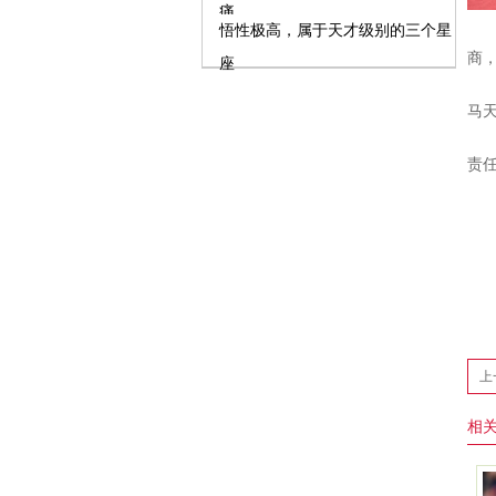
痛
悟性极高，属于天才级别的三个星
据
商
座
另
马
责
上
相