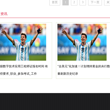
首页
1
2
3
下一页
末
关资讯
级数字技术应用工程师证报名时间 有
“去美元”化加速！计划增持黄金的央行数
些要求_职业_参加考试_工作
量刷新历史纪录