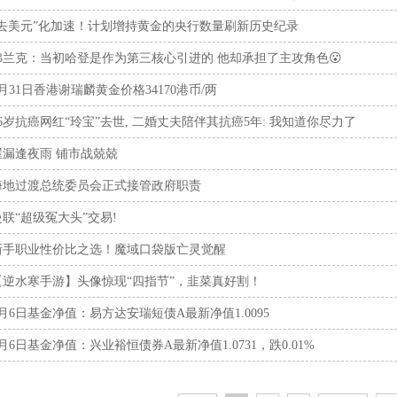
“去美元”化加速！计划增持黄金的央行数量刷新历史纪录
弗兰克：当初哈登是作为第三核心引进的 他却承担了主攻角色😮
3月31日香港谢瑞麟黄金价格34170港币/两
36岁抗癌网红“玲宝”去世, 二婚丈夫陪伴其抗癌5年: 我知道你尽力了
屋漏逢夜雨 铺市战兢兢
海地过渡总统委员会正式接管政府职责
曼联“超级冤大头”交易!
新手职业性价比之选！魔域口袋版亡灵觉醒
【逆水寒手游】头像惊现“四指节”，韭菜真好割！
9月6日基金净值：易方达安瑞短债A最新净值1.0095
9月6日基金净值：兴业裕恒债券A最新净值1.0731，跌0.01%