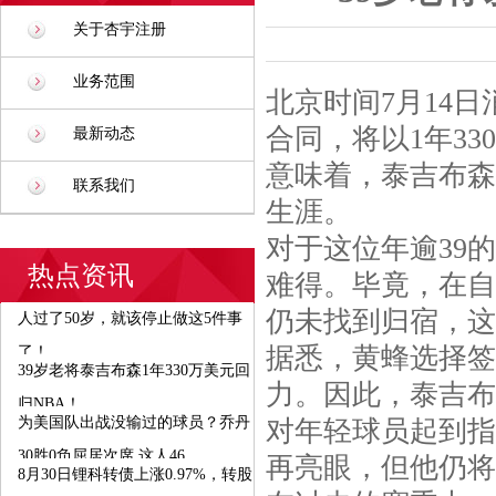
关于杏宇注册
业务范围
北京时间7月14
合同，将以1年3
最新动态
意味着，泰吉布森
联系我们
生涯。
对于这位年逾39
热点资讯
难得。毕竟，在自
仍未找到归宿，这
人过了50岁，就该停止做这5件事
据悉，黄蜂选择签
了！
39岁老将泰吉布森1年330万美元回
力。因此，泰吉布
归NBA！
为美国队出战没输过的球员？乔丹
对年轻球员起到指
30胜0负屈居次席 这人46
再亮眼，但他仍将
8月30日锂科转债上涨0.97%，转股