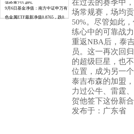
在过去的赛季中，
溢价率233.48%
9月6日基金净值：南方中证申万有
场常规赛，场均贡献
色金属ETF最新净值0.8765，跌0.
50%。尽管如此
练心中的可靠战力
重返NBA后，泰
员。这一再次回归
的超级巨星，也不
位置，成为另一个
泰吉布森的加盟，
力过公牛、雷霆、
贺他签下这份新合
发布于：广东省